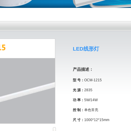
LED线形灯
产品描述：
型 号：
OCM-1215
光 源：
2835
功 率：
5W/14W
控 制：
单色常亮
尺 寸：
1000*12*15mm