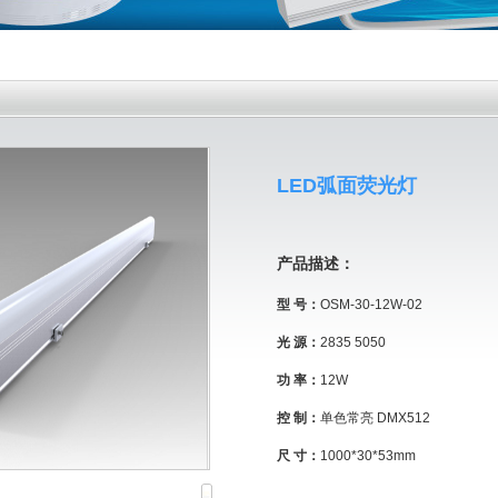
LED弧面荧光灯
产品描述：
型 号：
OSM-30-12W-02
光 源：
2835 5050
功 率：
12W
控 制：
单色常亮 DMX512
尺 寸：
1000*30*53mm