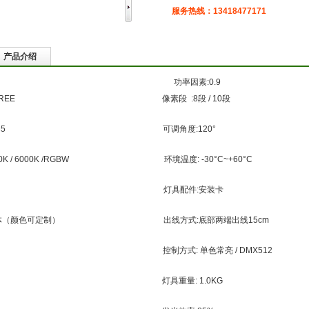
服务热线：13418477171
产品介绍
透镜: 120° 功率因素:0.9
元 CREE 像素段 :8段 / 10段
050 / 2835 可调角度:120°
 4000K / 6000K /RGBW 环境温度: -30°C~+60°C
 75 LM/W 灯具配件:安装卡
合金灯体（颜色可定制） 出线方式:底部两端出线15cm
乳白PC罩 控制方式: 单色常亮 / DMX512
IP65 灯具重量: 1.0KG