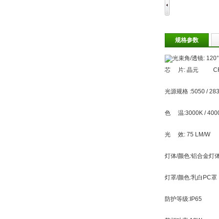
规格参数
光束角/
芯 片: 晶
光源规格 :5
色 温:3000K /
光 效:
灯体/颜色:铝
灯罩/颜色:
防护等级: